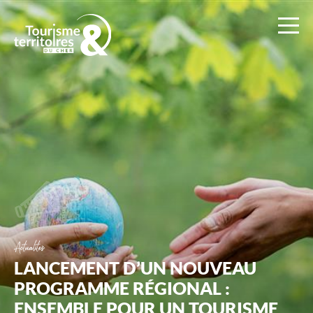
Ad2T
:
Tourisme
et
Territoires
du
Cher
Actualités
LANCEMENT D’UN NOUVEAU
PROGRAMME RÉGIONAL :
ENSEMBLE POUR UN TOURISME