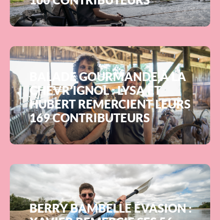
100 CONTRIBUTEURS
BALADE GOURMANDE À LA
CHÈVR’IGNOL : LYSA ET
HUBERT REMERCIENT LEURS
169 CONTRIBUTEURS
BERRY BAMBELLE ÉVASION :