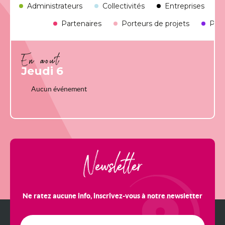
Administrateurs
Collectivités
Entreprises
Partenaires
Porteurs de projets
Prof
En août
Jeudi 6
Aucun événement
Newsletter
Ne ratez aucune info, inscrivez-vous à notre newsletter