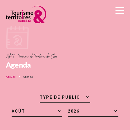
Ad2T
:
Tourisme
et
Territoires
Ad2T : Tourisme et Territoires du Cher
du
Agenda
Cher
Accueil
Agenda