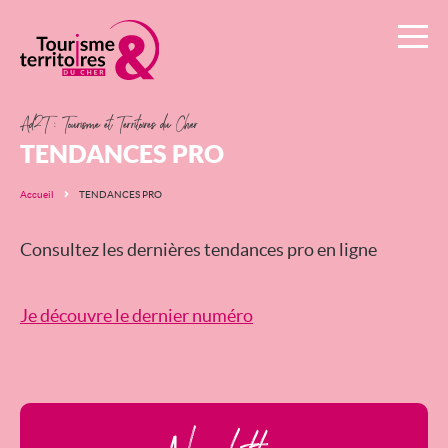
Ad2T
:
Tourisme
Ad2T : Tourisme et Territoires du Cher
et
TENDANCES PRO
Territoires
Accueil
TENDANCES PRO
du
Consultez les dernières tendances pro en ligne
Cher
Je découvre le dernier numéro