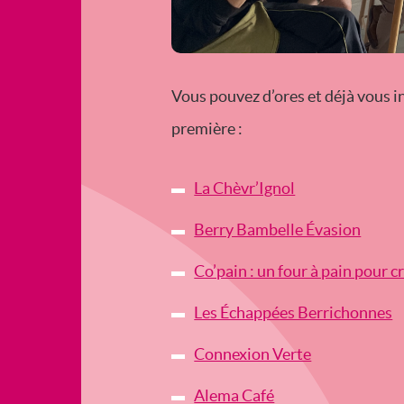
Vous pouvez d’ores et déjà vous i
première :
La Chèvr’Ignol
Berry Bambelle Évasion
Co’pain : un four à pain pour c
Les Échappées Berrichonnes
Connexion Verte
Alema Café