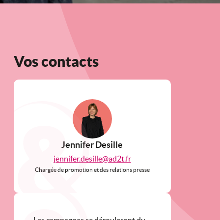
Vos contacts
Jennifer Desille
jennifer.desille@ad2t.fr
Chargée de promotion et des relations presse