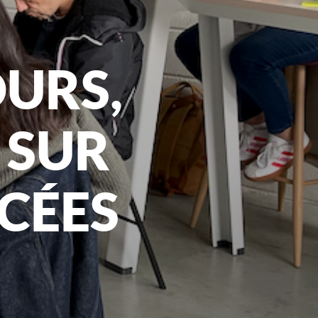
URS,
 SUR
CÉES