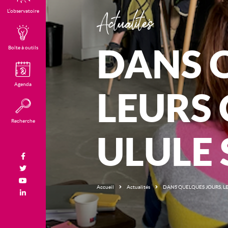
Actualités
L’observatoire
DANS 
Boîte à outils
Agenda
LEURS
Recherche
ULULE
Facebook
Twitter
Youtube
Accueil
Actualités
DANS QUELQUES JOURS, L
LinkedIn