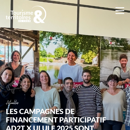
Ad2T
:
Tourisme
et
Territoires
du
Cher
Actualités
LES CAMPAGNES DE
FINANCEMENT PARTICIPATIF
AD2T X ULULE 2025 SONT