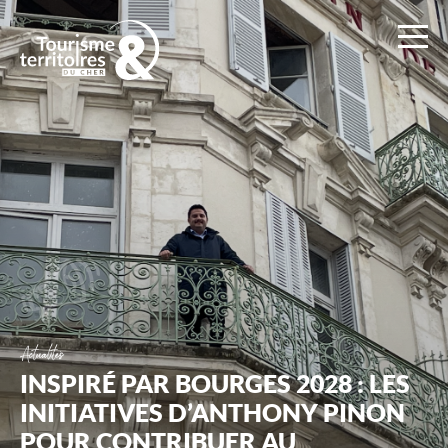
Ad2T
:
Tourisme
et
Territoires
du
Cher
Actualités
INSPIRÉ PAR BOURGES 2028 : LES
INITIATIVES D’ANTHONY PINON
POUR CONTRIBUER AU