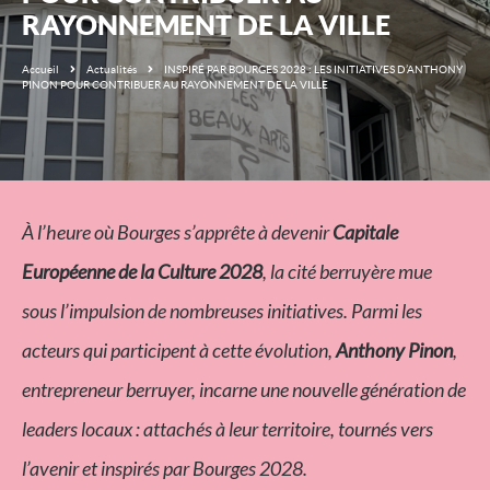
RAYONNEMENT DE LA VILLE
Accueil
Actualités
INSPIRÉ PAR BOURGES 2028 : LES INITIATIVES D’ANTHONY
PINON POUR CONTRIBUER AU RAYONNEMENT DE LA VILLE
À l’heure où Bourges s’apprête à devenir
Capitale
Européenne de la Culture 2028
, la cité berruyère mue
sous l’impulsion de nombreuses initiatives. Parmi les
acteurs qui participent à cette évolution,
Anthony Pinon
,
entrepreneur berruyer, incarne une nouvelle génération de
leaders locaux : attachés à leur territoire, tournés vers
l’avenir et inspirés par Bourges 2028.