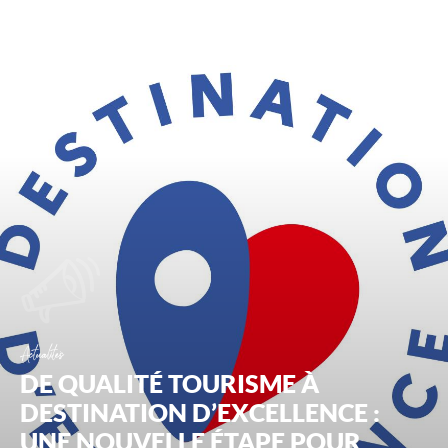
Ad2T
:
Tourisme
et
Territoires
du
Cher
Actualités
DE QUALITÉ TOURISME À
DESTINATION D’EXCELLENCE :
UNE NOUVELLE ÉTAPE POUR