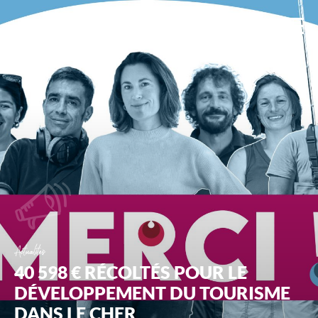
Ad2T
:
Tourisme
et
Territoires
du
Cher
Actualités
40 598 € RÉCOLTÉS POUR LE
DÉVELOPPEMENT DU TOURISME
DANS LE CHER