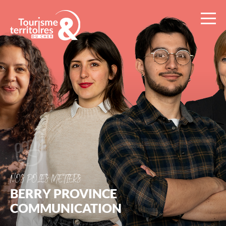
Ad2T
:
Tourisme
et
Territoires
du
Cher
NOS PÔLES MÉTIERS
BERRY PROVINCE
COMMUNICATION