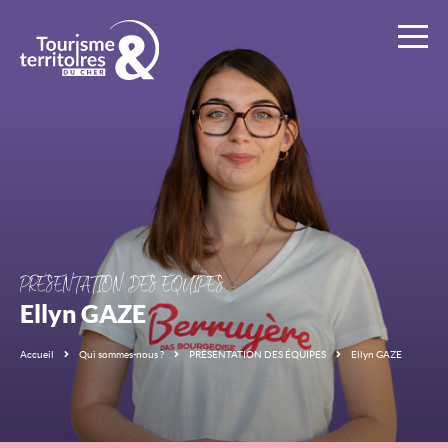
Ad2T
:
Tourisme
et
Territoires
du
Cher
PRÉSENTATION DES ÉQUIPES
Ellyn GAZE
Accueil
Qui sommes-nous ?
PRÉSENTATION DES ÉQUIPES
Ellyn GAZE