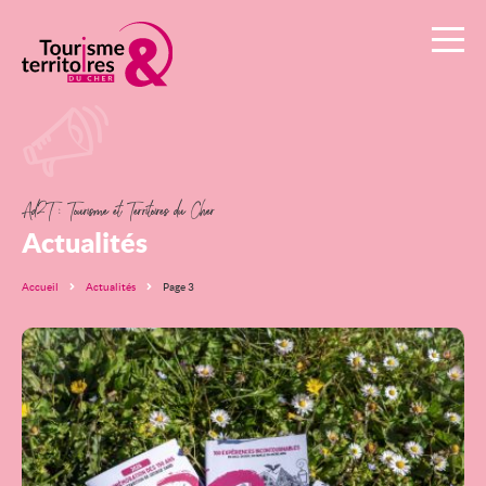
Ad2T
:
Tourisme
et
Territoires
Ad2T : Tourisme et Territoires du Cher
du
Actualités
Cher
Accueil
Actualités
Page 3